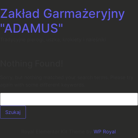
Zakład Garmażeryjny
"ADAMUS"
Tradycyjne pierogi, uszka, krokiety i naleśniki
Nothing Found!
Sorry, but nothing matched your search terms. Please try
again with some different keywords.
Royal Elementor Kit Theme by
WP Royal
.