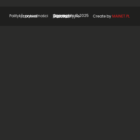
Create by
MAINET.PL
Polityka prywatności /cookies
Copyrights © 2025 Wyroby Garmażeryjne „ADAMUS”