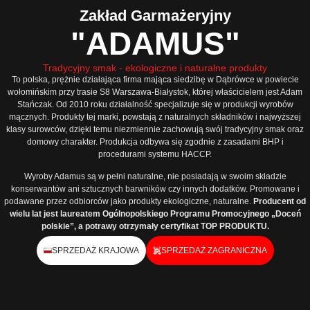
Zakład Garmażeryjny
"ADAMUS"
Tradycyjny smak - ekologiczne i naturalne produkty
To polska, prężnie działająca firma mająca siedzibę w Dąbrówce w powiecie
wołomińskim przy trasie S8 Warszawa-Białystok, której właścicielem jest Adam
Stańczak. Od 2010 roku działalność specjalizuje się w produkcji wyrobów
mącznych. Produkty tej marki, powstają z naturalnych składników i najwyższej
klasy surowców, dzięki temu niezmiennie zachowują swój tradycyjny smak oraz
domowy charakter. Produkcja odbywa się zgodnie z zasadami BHP i
procedurami systemu HACCP.
Wyroby Adamus są w pełni naturalne, nie posiadają w swoim składzie
konserwantów ani sztucznych barwników czy innych dodatków. Promowane i
podawane przez odbiorców jako produkty ekologiczne, naturalne.
Producent od
wielu lat jest laureatem Ogólnopolskiego Programu Promocyjnego „Doceń
polskie”, a potrawy otrzymały certyfikat TOP PRODUKTU.
SPRZEDAŻ KRAJOWA
SPRZEDAŻ ZAGRANICZNA