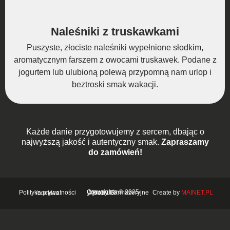
Naleśniki z truskawkami
Puszyste, złociste naleśniki wypełnione słodkim,
aromatycznym farszem z owocami truskawek. Podane z
jogurtem lub ulubioną polewą przypomną nam urlop i
beztroski smak wakacji.
Każde danie przygotowujemy z sercem, dbając o
najwyższą jakość i autentyczny smak.
Zapraszamy
do zamówień!
Create by
MAINET.PL
Polityka prywatności /cookies
Copyrights © 2025 Wyroby Garmażeryjne „ADAMUS”