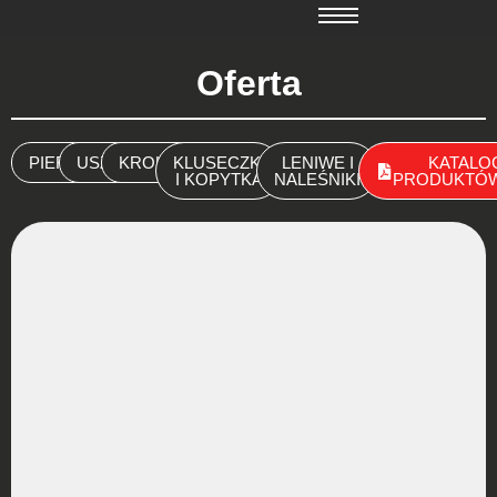
Oferta
PIEROGI
USZKA
KROKIETY
KLUSECZKI
LENIWE I
KATALO
I KOPYTKA
NALEŚNIKI
PRODUKTÓW